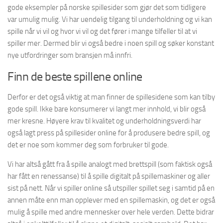
gode eksempler på norske spillesider som gjør det som tidligere
var umulig mulig. Vi har uendelig tilgang til underholdning og vi kan
spille når vi vil og hvor vi vil og det fører i mange tilfeller til at vi
spiller mer. Dermed blir vi også bedre i noen spill og søker konstant
nye utfordringer som bransjen må innfri.
Finn de beste spillene online
Derfor er det også viktig at man finner de spillesidene som kan tilby
gode spill. Ikke bare konsumerer vi langt mer innhold, vi blir også
mer kresne. Høyere krav til kvalitet og underholdningsverdi har
også lagt press på spillesider online for å produsere bedre spill, og
det er noe som kommer deg som forbruker til gode.
Vi har altså gått fra å spille analogt med brettspill (som faktisk også
har fått en renessanse) til å spille digitalt på spillemaskiner og aller
sist på nett. Når vi spiller online så utspiller spillet seg i samtid på en
annen måte enn man opplever med en spillemaskin, og det er også
mulig å spille med andre mennesker over hele verden. Dette bidrar