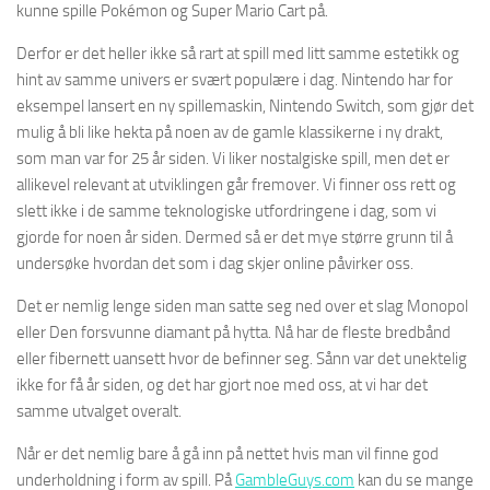
kunne spille Pokémon og Super Mario Cart på.
Derfor er det heller ikke så rart at spill med litt samme estetikk og
hint av samme univers er svært populære i dag. Nintendo har for
eksempel lansert en ny spillemaskin, Nintendo Switch, som gjør det
mulig å bli like hekta på noen av de gamle klassikerne i ny drakt,
som man var for 25 år siden. Vi liker nostalgiske spill, men det er
allikevel relevant at utviklingen går fremover. Vi finner oss rett og
slett ikke i de samme teknologiske utfordringene i dag, som vi
gjorde for noen år siden. Dermed så er det mye større grunn til å
undersøke hvordan det som i dag skjer online påvirker oss.
Det er nemlig lenge siden man satte seg ned over et slag Monopol
eller Den forsvunne diamant på hytta. Nå har de fleste bredbånd
eller fibernett uansett hvor de befinner seg. Sånn var det unektelig
ikke for få år siden, og det har gjort noe med oss, at vi har det
samme utvalget overalt.
Når er det nemlig bare å gå inn på nettet hvis man vil finne god
underholdning i form av spill. På
GambleGuys.com
kan du se mange