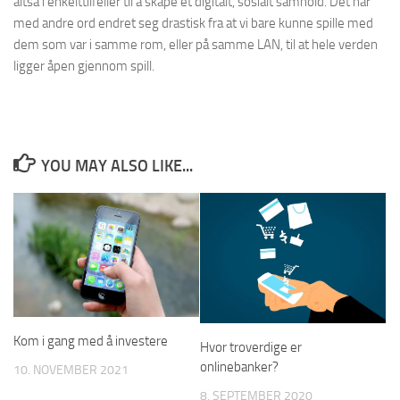
altså i enkelttilfeller til å skape et digitalt, sosialt samhold. Det har
med andre ord endret seg drastisk fra at vi bare kunne spille med
dem som var i samme rom, eller på samme LAN, til at hele verden
ligger åpen gjennom spill.
YOU MAY ALSO LIKE...
Kom i gang med å investere
Hvor troverdige er
onlinebanker?
10. NOVEMBER 2021
8. SEPTEMBER 2020