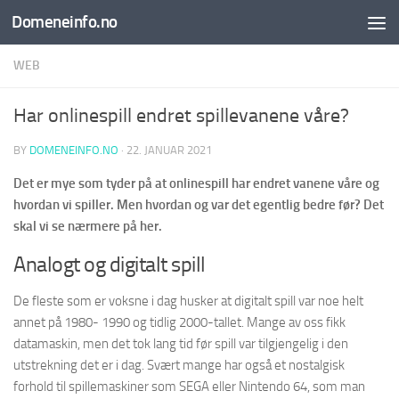
Domeneinfo.no
Skip to content
WEB
Har onlinespill endret spillevanene våre?
BY
DOMENEINFO.NO
·
22. JANUAR 2021
Det er mye som tyder på at onlinespill har endret vanene våre og
hvordan vi spiller. Men hvordan og var det egentlig bedre før? Det
skal vi se nærmere på her.
Analogt og digitalt spill
De fleste som er voksne i dag husker at digitalt spill var noe helt
annet på 1980- 1990 og tidlig 2000-tallet. Mange av oss fikk
datamaskin, men det tok lang tid før spill var tilgjengelig i den
utstrekning det er i dag. Svært mange har også et nostalgisk
forhold til spillemaskiner som SEGA eller Nintendo 64, som man