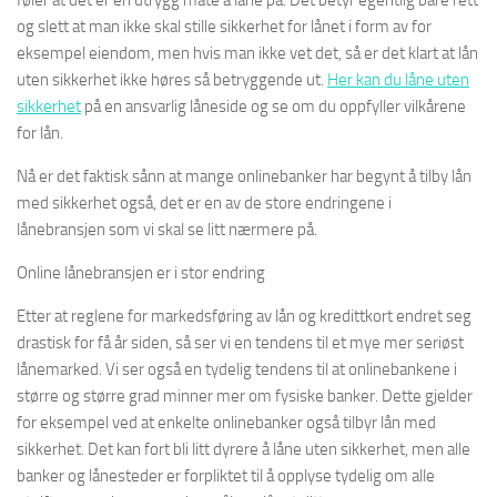
føler at det er en utrygg måte å låne på. Det betyr egentlig bare rett
og slett at man ikke skal stille sikkerhet for lånet i form av for
eksempel eiendom, men hvis man ikke vet det, så er det klart at lån
uten sikkerhet ikke høres så betryggende ut.
Her kan du låne uten
sikkerhet
på en ansvarlig låneside og se om du oppfyller vilkårene
for lån.
Nå er det faktisk sånn at mange onlinebanker har begynt å tilby lån
med sikkerhet også, det er en av de store endringene i
lånebransjen som vi skal se litt nærmere på.
Online lånebransjen er i stor endring
Etter at reglene for markedsføring av lån og kredittkort endret seg
drastisk for få år siden, så ser vi en tendens til et mye mer seriøst
lånemarked. Vi ser også en tydelig tendens til at onlinebankene i
større og større grad minner mer om fysiske banker. Dette gjelder
for eksempel ved at enkelte onlinebanker også tilbyr lån med
sikkerhet. Det kan fort bli litt dyrere å låne uten sikkerhet, men alle
banker og lånesteder er forpliktet til å opplyse tydelig om alle