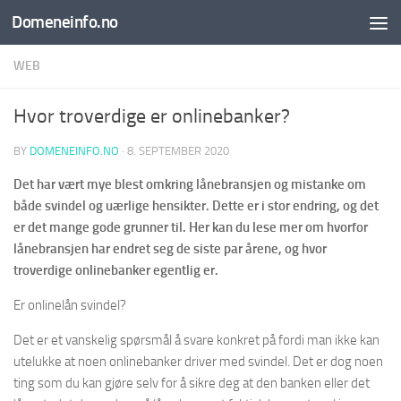
Domeneinfo.no
Skip to content
WEB
Hvor troverdige er onlinebanker?
BY
DOMENEINFO.NO
·
8. SEPTEMBER 2020
Det har vært mye blest omkring lånebransjen og mistanke om
både svindel og uærlige hensikter. Dette er i stor endring, og det
er det mange gode grunner til. Her kan du lese mer om hvorfor
lånebransjen har endret seg de siste par årene, og hvor
troverdige onlinebanker egentlig er.
Er onlinelån svindel?
Det er et vanskelig spørsmål å svare konkret på fordi man ikke kan
utelukke at noen onlinebanker driver med svindel. Det er dog noen
ting som du kan gjøre selv for å sikre deg at den banken eller det