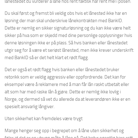
lånestedet du vurderer å låne hos rent faktisk har rent mel i posen.
Du skal først og fremst bli veldig obs hvis et lånested ikke har en
løsning der man skal underskrive lånekontrakten med BankID.
Dette er nemlig en sikker signaturløsning og du kan ikke være helt
sikker på hva som er skjedd med dine personlige opplysninger hvis
denne løsningen ikke er på plass. Så hvis banken eller lånestedet
utgir seg for å være et seriøst lånested, men ikke krever underskrift
med BankID så er det helt klart et rødt flagg.
Det er også et rødt flagg hvis banken eller lånestedet bruker
retorikk som er veldig aggressiv eller oppfordrende. Det kan for
eksempel være å reklamere med å man får lån raskt utbetalt eller
alt som har med raske lån å gjøre. Dette er nemlig ikke lovlig i
Norge, og dermed så vet du allerede da at leverandøren ikke er en
spesielt ansvarlig långiver.
Uten sikkerhet kan fremdeles være trygt
Mange henger seg opp i begrepet om å låne uten sikkerhet og