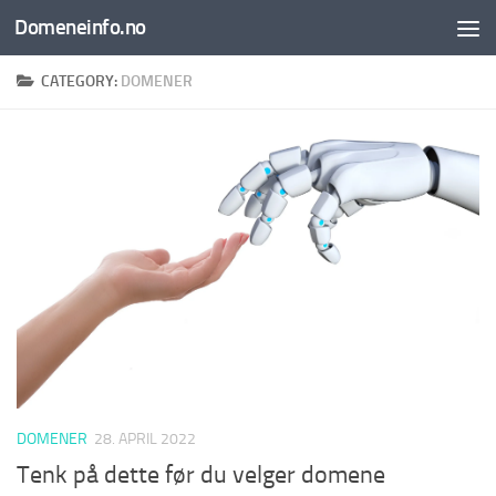
Domeneinfo.no
Skip to content
CATEGORY:
DOMENER
DOMENER
28. APRIL 2022
Tenk på dette før du velger domene