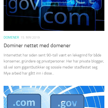
DOMENER
15. MAI 2019
Dominer nettet med domener
Internettet har siden sent 90-tall vært en lekegrind for både
konserner, gründere og privatpersoner. Her har private blogger,
så vel som gigantbutikker og sosiale medier stadfestet seg.
Mye arbeid har gått inn i disse...