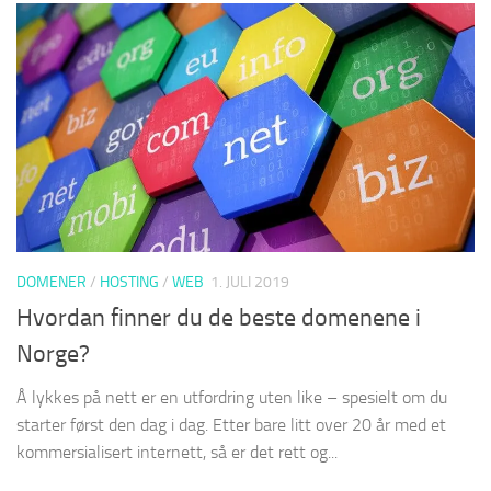
DOMENER
/
HOSTING
/
WEB
1. JULI 2019
Hvordan finner du de beste domenene i
Norge?
Å lykkes på nett er en utfordring uten like – spesielt om du
starter først den dag i dag. Etter bare litt over 20 år med et
kommersialisert internett, så er det rett og...