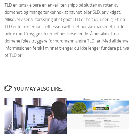
TLD er kanskje bare en enkel liten snipp på slutten av roten av
domenet, og mange tenker nok at navnet, eller SLD, er viktigst.
Allikevel viser all forskning at et godt TLD er helt uvurderlig. Et .no
TLD er for eksempel helt essensielt i det norske markedet, da det
bidrar med å bygge sikkerhet hos besøkende. Å besøke et .no
domene føles tryggere for nordmenn andre TLD-er. Med all denne
informasjonen fersk i minnet trenger du ikke lenger fundere på hva
et TLD er!
YOU MAY ALSO LIKE...