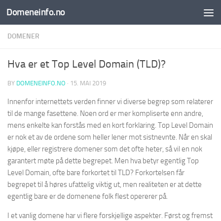
Domeneinfo.no
Skip to content
DOMENER
Hva er et Top Level Domain (TLD)?
BY
DOMENEINFO.NO
·
15. MAI 2019
Innenfor internettets verden finner vi diverse begrep som relaterer
til de mange fasettene. Noen ord er mer kompliserte enn andre,
mens enkelte kan forstås med en kort forklaring. Top Level Domain
er nok et av de ordene som heller lener mot sistnevnte. Når en skal
kjøpe, eller registrere domener som det ofte heter, så vil en nok
garantert møte på dette begrepet. Men hva betyr egentlig Top
Level Domain, ofte bare forkortet til TLD? Forkortelsen får
begrepet til å høres ufattelig viktig ut, men realiteten er at dette
egentlig bare er de domenene folk flest opererer på.
I et vanlig domene har vi flere forskjellige aspekter. Først og fremst