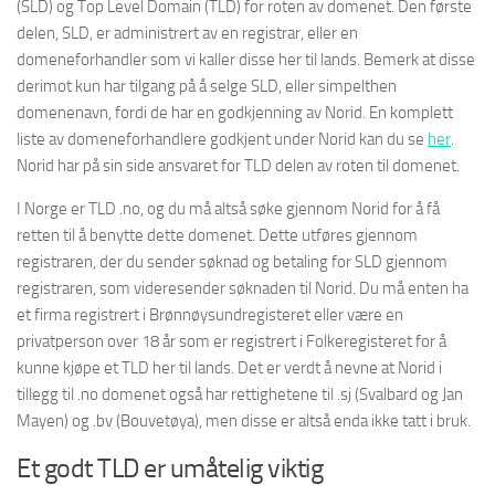
(SLD) og Top Level Domain (TLD) for roten av domenet. Den første
delen, SLD, er administrert av en registrar, eller en
domeneforhandler som vi kaller disse her til lands. Bemerk at disse
derimot kun har tilgang på å selge SLD, eller simpelthen
domenenavn, fordi de har en godkjenning av Norid. En komplett
liste av domeneforhandlere godkjent under Norid kan du se
her
.
Norid har på sin side ansvaret for TLD delen av roten til domenet.
I Norge er TLD .no, og du må altså søke gjennom Norid for å få
retten til å benytte dette domenet. Dette utføres gjennom
registraren, der du sender søknad og betaling for SLD gjennom
registraren, som videresender søknaden til Norid. Du må enten ha
et firma registrert i Brønnøysundregisteret eller være en
privatperson over 18 år som er registrert i Folkeregisteret for å
kunne kjøpe et TLD her til lands. Det er verdt å nevne at Norid i
tillegg til .no domenet også har rettighetene til .sj (Svalbard og Jan
Mayen) og .bv (Bouvetøya), men disse er altså enda ikke tatt i bruk.
Et godt TLD er umåtelig viktig