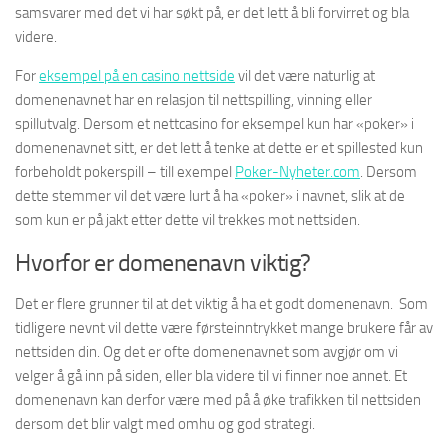
samsvarer med det vi har søkt på, er det lett å bli forvirret og bla
videre.
For
eksempel på en casino nettside
vil det være naturlig at
domenenavnet har en relasjon til nettspilling, vinning eller
spillutvalg. Dersom et nettcasino for eksempel kun har «poker» i
domenenavnet sitt, er det lett å tenke at dette er et spillested kun
forbeholdt pokerspill – till exempel
Poker-Nyheter.com
. Dersom
dette stemmer vil det være lurt å ha «poker» i navnet, slik at de
som kun er på jakt etter dette vil trekkes mot nettsiden.
Hvorfor er domenenavn viktig?
Det er flere grunner til at det viktig å ha et godt domenenavn. Som
tidligere nevnt vil dette være førsteinntrykket mange brukere får av
nettsiden din. Og det er ofte domenenavnet som avgjør om vi
velger å gå inn på siden, eller bla videre til vi finner noe annet. Et
domenenavn kan derfor være med på å øke trafikken til nettsiden
dersom det blir valgt med omhu og god strategi.