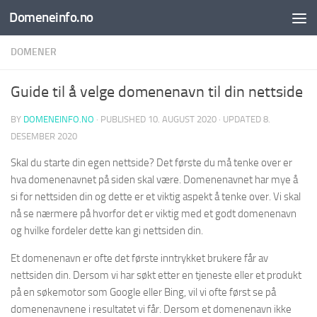
Domeneinfo.no
Skip to content
DOMENER
Guide til å velge domenenavn til din nettside
BY
DOMENEINFO.NO
· PUBLISHED
10. AUGUST 2020
· UPDATED
8.
DESEMBER 2020
Skal du starte din egen nettside? Det første du må tenke over er
hva domenenavnet på siden skal være. Domenenavnet har mye å
si for nettsiden din og dette er et viktig aspekt å tenke over. Vi skal
nå se nærmere på hvorfor det er viktig med et godt domenenavn
og hvilke fordeler dette kan gi nettsiden din.
Et domenenavn er ofte det første inntrykket brukere får av
nettsiden din. Dersom vi har søkt etter en tjeneste eller et produkt
på en søkemotor som Google eller Bing, vil vi ofte først se på
domenenavnene i resultatet vi får. Dersom et domenenavn ikke