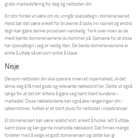
gratis markedsføring for deg og nettsiden din.
En stor fordel vil være om du unngår spesialtegn i domenenavnet.
Helst bør det være enkelt for brukerne å taste inn navnet og ekstra
tegn kan gjøre denne prosessen vanskelig. Tenk over noen av de
mest kjente domenenavnene du kommer på. Sjansene for at disse
har spesialtegn i seg er veldig liten. De beste domenenavnene er
enkle å uttale så vel som enkle å stave.
Nisje
Dersom nettsiden din skal operere innen et nisjemarked, vil det
lønne seg å få med gode og relevante nøkkelord her. Dette vil også
sørge for at det blir lettere å gjøre seg kjent blant kundene i
markedet. Disse nøkkelordene kan også øke rangeringen din i
søkemotorer, hvilket er et stort pluss for nettsider i nisjebransjer.
Et domenenavn bør være relativt kort, enkelt å huske, lett å uttale
samt stave og kan gjerne inneholde nøkkelord. Det finnes mange
fordeler med å velge et godt domenenavn og dette kan gi