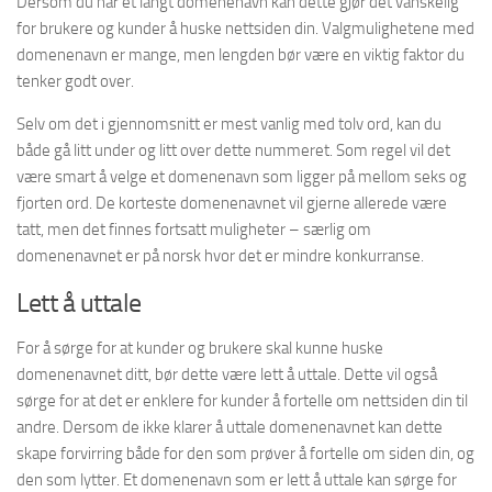
Dersom du har et langt domenenavn kan dette gjør det vanskelig
for brukere og kunder å huske nettsiden din. Valgmulighetene med
domenenavn er mange, men lengden bør være en viktig faktor du
tenker godt over.
Selv om det i gjennomsnitt er mest vanlig med tolv ord, kan du
både gå litt under og litt over dette nummeret. Som regel vil det
være smart å velge et domenenavn som ligger på mellom seks og
fjorten ord. De korteste domenenavnet vil gjerne allerede være
tatt, men det finnes fortsatt muligheter – særlig om
domenenavnet er på norsk hvor det er mindre konkurranse.
Lett å uttale
For å sørge for at kunder og brukere skal kunne huske
domenenavnet ditt, bør dette være lett å uttale. Dette vil også
sørge for at det er enklere for kunder å fortelle om nettsiden din til
andre. Dersom de ikke klarer å uttale domenenavnet kan dette
skape forvirring både for den som prøver å fortelle om siden din, og
den som lytter. Et domenenavn som er lett å uttale kan sørge for