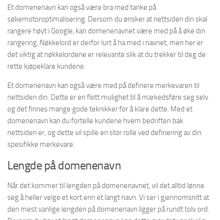
Et domenenavn kan også være bra med tanke på
søkemotoroptimalisering. Dersom du ønsker at nettsiden din skal
rangere høyt i Google, kan domenenavnet være med på å øke din
rangering. Nøkkelord er derfor lurt å ha med i navnet, men her er
det viktig at nøkkelordene er relevante slik at du trekker til deg de
rette kjøpeklare kundene.
Et domenenavn kan også være med på definere merkevaren til
nettsiden din. Dette er en flott mulighet til å markedsføre seg selv
og det finnes mange gode teknikker for å klare dette. Med et
domenenavn kan du fortelle kundene hvem bedriften bak
nettsiden er, og dette vil spille en stor rolle ved definering av din
spesifikke merkevare.
Lengde på domenenavn
Når det kommer til lengden på domenenavnet, vil det alltid lønne
seg å heller velge et kort enn et langt navn. Vi ser i gjennomsnitt at
den mest vanlige lengden på domenenavn ligger på rundt tolv ord.