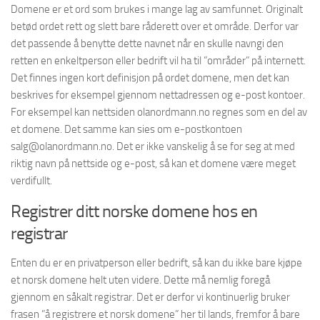
Domene er et ord som brukes i mange lag av samfunnet. Originalt
betød ordet rett og slett bare råderett over et område. Derfor var
det passende å benytte dette navnet når en skulle navngi den
retten en enkeltperson eller bedrift vil ha til ”områder” på internett.
Det finnes ingen kort definisjon på ordet domene, men det kan
beskrives for eksempel gjennom nettadressen og e-post kontoer.
For eksempel kan nettsiden olanordmann.no regnes som en del av
et domene. Det samme kan sies om e-postkontoen
salg@olanordmann.no
. Det er ikke vanskelig å se for seg at med
riktig navn på nettside og e-post, så kan et domene være meget
verdifullt.
Registrer ditt norske domene hos en
registrar
Enten du er en privatperson eller bedrift, så kan du ikke bare kjøpe
et norsk domene helt uten videre. Dette må nemlig foregå
gjennom en såkalt registrar. Det er derfor vi kontinuerlig bruker
frasen ”å registrere et norsk domene” her til lands, fremfor å bare