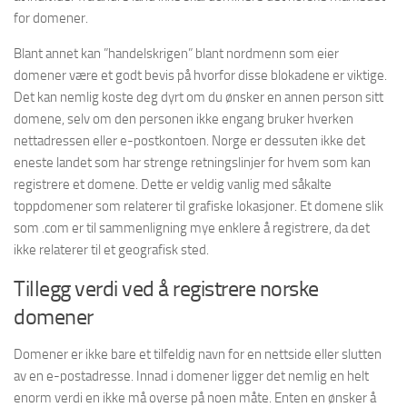
for domener.
Blant annet kan ”handelskrigen” blant nordmenn som eier
domener være et godt bevis på hvorfor disse blokadene er viktige.
Det kan nemlig koste deg dyrt om du ønsker en annen person sitt
domene, selv om den personen ikke engang bruker hverken
nettadressen eller e-postkontoen. Norge er dessuten ikke det
eneste landet som har strenge retningslinjer for hvem som kan
registrere et domene. Dette er veldig vanlig med såkalte
toppdomener som relaterer til grafiske lokasjoner. Et domene slik
som .com er til sammenligning mye enklere å registrere, da det
ikke relaterer til et geografisk sted.
Tillegg verdi ved å registrere norske
domener
Domener er ikke bare et tilfeldig navn for en nettside eller slutten
av en e-postadresse. Innad i domener ligger det nemlig en helt
enorm verdi en ikke må overse på noen måte. Enten en ønsker å