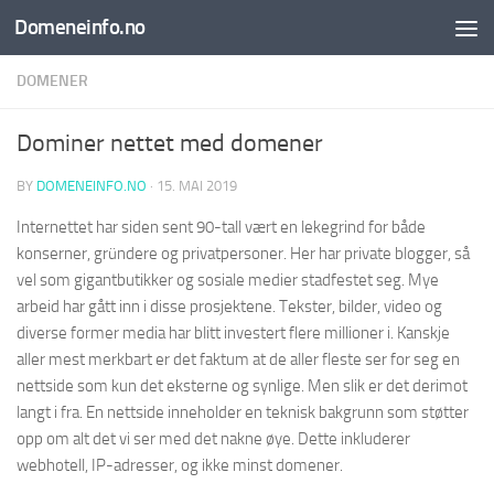
Domeneinfo.no
Skip to content
DOMENER
Dominer nettet med domener
BY
DOMENEINFO.NO
·
15. MAI 2019
Internettet har siden sent 90-tall vært en lekegrind for både
konserner, gründere og privatpersoner. Her har private blogger, så
vel som gigantbutikker og sosiale medier stadfestet seg. Mye
arbeid har gått inn i disse prosjektene. Tekster, bilder, video og
diverse former media har blitt investert flere millioner i. Kanskje
aller mest merkbart er det faktum at de aller fleste ser for seg en
nettside som kun det eksterne og synlige. Men slik er det derimot
langt i fra. En nettside inneholder en teknisk bakgrunn som støtter
opp om alt det vi ser med det nakne øye. Dette inkluderer
webhotell, IP-adresser, og ikke minst domener.