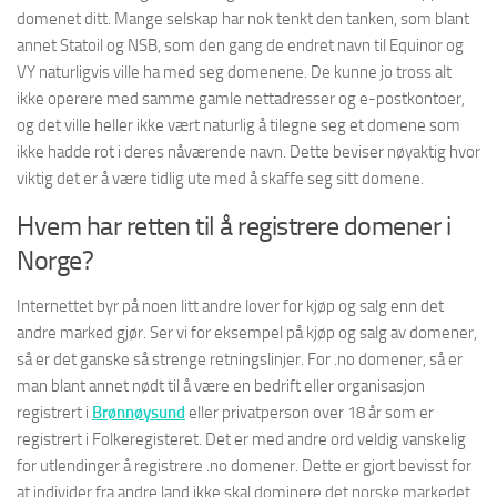
domenet ditt. Mange selskap har nok tenkt den tanken, som blant
annet Statoil og NSB, som den gang de endret navn til Equinor og
VY naturligvis ville ha med seg domenene. De kunne jo tross alt
ikke operere med samme gamle nettadresser og e-postkontoer,
og det ville heller ikke vært naturlig å tilegne seg et domene som
ikke hadde rot i deres nåværende navn. Dette beviser nøyaktig hvor
viktig det er å være tidlig ute med å skaffe seg sitt domene.
Hvem har retten til å registrere domener i
Norge?
Internettet byr på noen litt andre lover for kjøp og salg enn det
andre marked gjør. Ser vi for eksempel på kjøp og salg av domener,
så er det ganske så strenge retningslinjer. For .no domener, så er
man blant annet nødt til å være en bedrift eller organisasjon
registrert i
Brønnøysund
eller privatperson over 18 år som er
registrert i Folkeregisteret. Det er med andre ord veldig vanskelig
for utlendinger å registrere .no domener. Dette er gjort bevisst for
at individer fra andre land ikke skal dominere det norske markedet