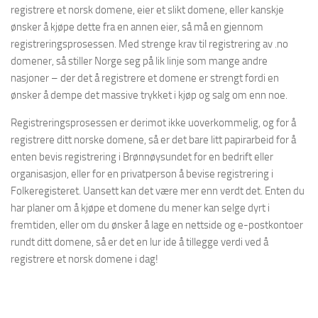
registrere et norsk domene, eier et slikt domene, eller kanskje
ønsker å kjøpe dette fra en annen eier, så må en gjennom
registreringsprosessen. Med strenge krav til registrering av .no
domener, så stiller Norge seg på lik linje som mange andre
nasjoner – der det å registrere et domene er strengt fordi en
ønsker å dempe det massive trykket i kjøp og salg om enn noe.
Registreringsprosessen er derimot ikke uoverkommelig, og for å
registrere ditt norske domene, så er det bare litt papirarbeid for å
enten bevis registrering i Brønnøysundet for en bedrift eller
organisasjon, eller for en privatperson å bevise registrering i
Folkeregisteret. Uansett kan det være mer enn verdt det. Enten du
har planer om å kjøpe et domene du mener kan selge dyrt i
fremtiden, eller om du ønsker å lage en nettside og e-postkontoer
rundt ditt domene, så er det en lur ide å tillegge verdi ved å
registrere et norsk domene i dag!