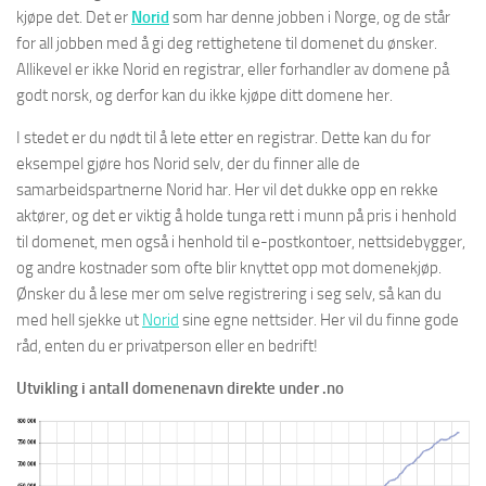
kjøpe det. Det er
Norid
som har denne jobben i Norge, og de står
for all jobben med å gi deg rettighetene til domenet du ønsker.
Allikevel er ikke Norid en registrar, eller forhandler av domene på
godt norsk, og derfor kan du ikke kjøpe ditt domene her.
I stedet er du nødt til å lete etter en registrar. Dette kan du for
eksempel gjøre hos Norid selv, der du finner alle de
samarbeidspartnerne Norid har. Her vil det dukke opp en rekke
aktører, og det er viktig å holde tunga rett i munn på pris i henhold
til domenet, men også i henhold til e-postkontoer, nettsidebygger,
og andre kostnader som ofte blir knyttet opp mot domenekjøp.
Ønsker du å lese mer om selve registrering i seg selv, så kan du
med hell sjekke ut
Norid
sine egne nettsider. Her vil du finne gode
råd, enten du er privatperson eller en bedrift!
Utvikling i antall domenenavn direkte under .no