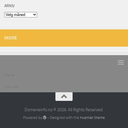
ARKIV
Arkiv
MORE
Home
Sitemap
Domeneinfo.no © 2026. All Rights Reserved.
Powered by
- Designed with the
Hueman theme